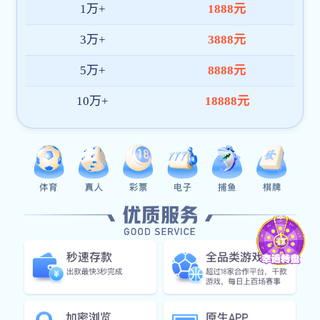
七、未成年人保护
我们不会面向 14 周岁以下用户提供注册服务。如发现未成年人
信息，我们将及时删除。如您是监护人可与我们联系处理。
八、隐私政策的更新
当本政策有重大调整时，我们将通过平台公告、推送等方式提前
告知。
九、联系我们
如有任何隐私相关的问题，请发送邮件至：
support@btiyuspin88.com