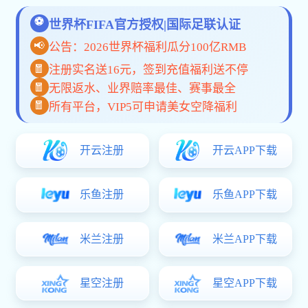
米诺特谈防守职责强调球队对
他要求简单明了
2026-04-17 03:52
73 次阅读
首页
/
体育看点