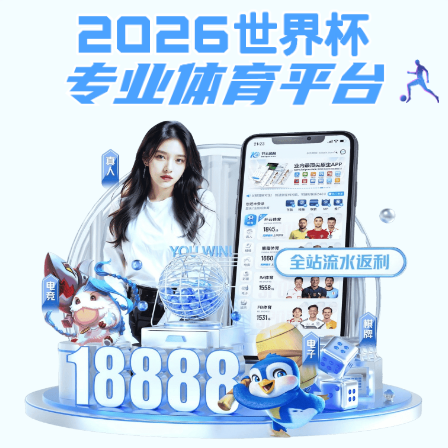
注册入口
B体育
APP与网页版入口｜畅
享全球体育赛事与数据服务
欢迎访问
B体育
，提供全面覆盖足球、篮球、电
竞等项目的赛事资讯与数据内容， 支持
APP下
载
与
网页使用
，每日同步更新千场比赛，聚焦
热门体育内容， 助您轻松获取赛事动态，掌握
比赛节奏。
手机App
网页版