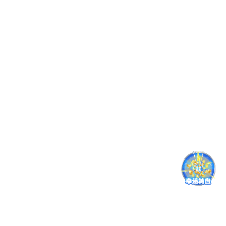
压力时，他学会了控制情绪，以更加冷静理智的方法
解决问题。这种心理上的成熟，使得他在关键时刻能
够做出明智决策，为球队争取胜利。
同时，通过不断挑战自我，他也逐渐建立起自信心。
在一次次成功化解危机之后，他愈发相信自己的能
力，并愿意承担更多责任。这种自信不仅来源于个人
努力，还源于团队给予他的支持与信任，让他更加坚
定前行.
总之，在这样的环境下成长，使得米诺特成为了一名
具备多项技能的新型后卫。他期待着未来能继续提
升，自我突破，并为球队贡献更多力量，同时也希望
能带动年轻球员一起进步，共同迎接崭新的挑战.
总结：