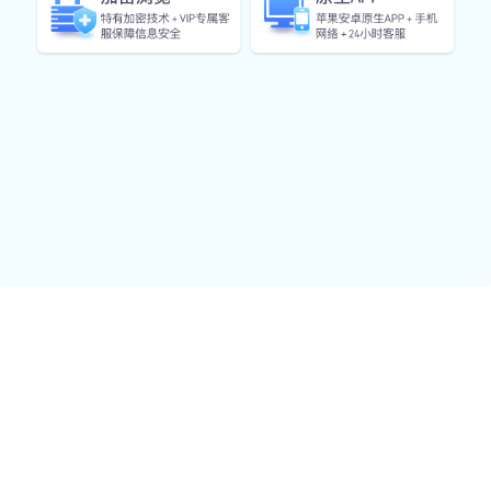
不仅提高了他的战术素养，也让他能更好地融入球队
战术体系之中。
2、球队对他的具体期望
在谈到球队对自己的期望时，米诺特提到了一些核心
要素。首先，他被要求在比赛中保持高度集中，以便
及时判断和反应敌方攻击，这对于任何一名后卫来说
都是至关重要的。他意识到，每一次失误都有可能导
致对方得分，因此他始终提醒自己要保持警觉。
其次，对于区域防守和人盯人的平衡把握也是球队重
点关注的一方面。米诺特表示，教练希望他能够根据
场上的情况灵活调整自己的站位，以最大限度地限制
对手的进攻空间。这种预判能力需要通过大量实际比
赛经验来逐步培养，但他对此充满信心。