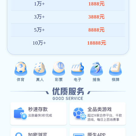
每一个队员都需要参与的整体工作。尤其是在高强度
比赛中，球员之间的配合显得尤为关键。米诺特表
示，他始终把自己看作是团队的一部分，无论自己处
于什么位置，都必须为整体防守体系贡献力量。
此外，米诺特强调了沟通的重要性。在场上，与队友
保持良好的交流可以有效提升整个队伍的防守效率。
他认为，通过不断地指挥和鼓励队友，可以形成一种
默契，从而在面对对方进攻时更加从容不迫。他会在
训练和比赛中积极发声，以确保每个环节都有序进
行。
最后，关于自身角色定位的问题，他表示愿意接受不
同的位置挑战。不论是作为中后卫还是边后卫，他都
会尽全力去适应并完成教练布置的任务。这种灵活性