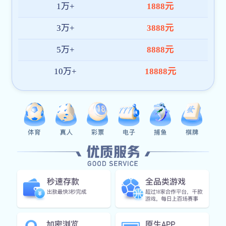
心球员在整个赛季中的重要性不言而喻。以勒布朗·詹
姆斯和安东尼·戴维斯为中心的组合，无疑是球队能否
成功的重要保证。两位超级巨星不仅具备出色的个人
能力，还能够有效带动全队发挥，为其他球员创造机
会。
詹姆斯在进攻端的全面性，使得他的存在极大提升了
整体战术灵活性。他不仅可以得分，还能承担起组织
进攻和防守调度的重任。而戴维斯作为内线防守和进
攻的双重威胁，其篮板球和封盖能力对于湖人队来说
至关重要。二人的默契配合，将是湖人争夺冠军的重
要基石。
此外，新加入的一些角色球员，如拉塞尔，也展现出
了良好的状态。他们在比赛中的表现，将直接影响到