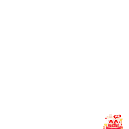
上一篇：
洪德尔卡迪斯正式加盟武汉三镇开…
下一篇：
韦德谈爵士队状元签：不善运营的球
延伸阅读