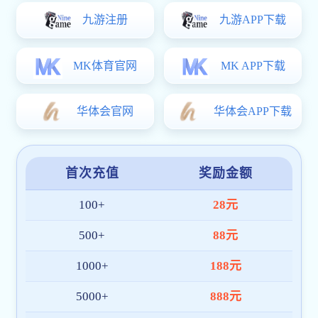
本文将围绕“湖人首发阵容基本确定，最后一席将在斯
玛特、拉维亚和范德彪中产生”这一主题进行深入探
讨。随着新赛季的临近，湖人队的首发阵容逐渐明
朗，球迷们对球队的期待也日益增加。文章将从四个
方面分析湖人的首发阵容构建，包括现有核心球员的
表现、潜在替补选手的竞争、球队战术体系以及未来
的发展方向。通过详细剖析各个方面，旨在为读者提
供一个全面的视角，以更好地理解湖人在新赛季中的
布局和规划。
1、现有核心球员的重要性
湖人队作为NBA历史上最具影响力的球队之一，其核