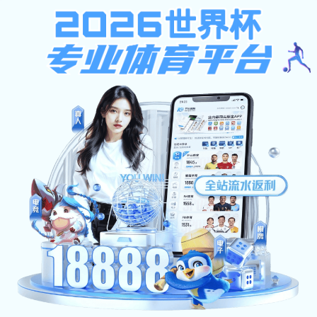
注册入口
B体育
APP与网页版入口｜畅
享全球体育赛事与数据服务
欢迎访问
B体育
，提供全面覆盖足球、篮球、电
竞等项目的赛事资讯与数据内容， 支持
APP下
载
与
网页使用
，每日同步更新千场比赛，聚焦
热门体育内容， 助您轻松获取赛事动态，掌握
比赛节奏。
手机App
网页版