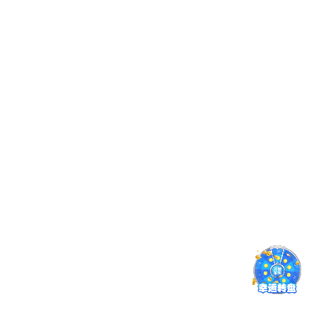
随着年龄增长，许多人会担心运动员是否还能保持巅
峰状态。然而，对于克里斯·保罗来说，这似乎并不是
问题。他注重身体管理，通过合理饮食、科学训练确
保身体始终处于最佳状态。同时，他还不断学习新技
术，以便适应变化快速且竞争激烈的NBA环境。
此外，与其他老将相比，保罗具有更强烈求胜欲望，
这让他即使面对伤病困扰也始终努力拼搏。对于一个
控卫而言，要想在如此高强度下保持竞技力，需要付
出远比常人更多心血，而正是这种坚持不懈，使他成
功突破自我限制，实现持续进步。
展望未来，不论是继续挑战自己的极限还是培养下一
代篮球人才，相信克里斯·保罗都会继续书写属于自己
的传奇篇章。不论最终结果如何，他留给这项运动的