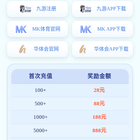
保罗，这位在NBA赛场上驰骋多年的传奇控卫，以其
出众的篮球智商和卓越的技术，成为了现役球员中出
战场次和分钟数仅次于勒布朗·詹姆斯的存在。本文将
从四个方面深入探讨保罗的职业生涯，包括他的早期
经历、职业成就、对球队的影响以及他在比赛中的持
久性。首先，我们将回顾保罗的成长轨迹，从大学时
期到进入NBA，如何逐步展现自己的才华；接着，分
析他的各项荣誉与数据成就，特别是他在助攻和抢断
等关键统计上的突出表现；然后，我们会讨论保罗如
何通过领导力提升球队的整体实力，并塑造队友的发
展；最后，将聚焦于保罗在长时间内保持高水平竞技
状态的秘密及其对未来的重要启示。通过这些方面，