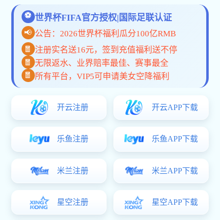
保罗出战场次和分钟数现役第
二仅次于詹姆斯的传奇之路
2026-05-13 02:53
63 次阅读
首页
/
体育看点