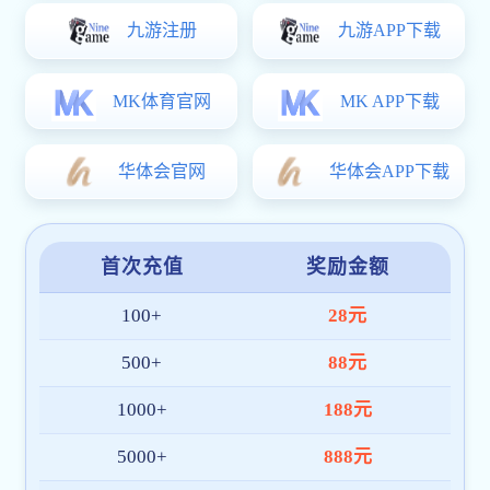
广西平果外援阿萨莫阿在受伤后恢复良好，近日表示
将尽快回归赛场。这一消息引起了球迷和媒体的广泛
关注。阿萨莫阿作为球队的重要一员，其表现对球队
的战绩至关重要。在经历了一段时间的康复期后，他
的积极态度和坚定决心让人倍感欣慰。本文将从四个
方面详细探讨阿萨莫阿的恢复情况、对球队的重要
性、他个人的职业生涯以及未来展望，以全面呈现这
一事件的深远意义。
1、阿萨莫阿的恢复情况
自从受伤以来，阿萨莫阿一直在进行系统的康复训
练。他不仅注重身体素质的恢复，还特别关注技术动