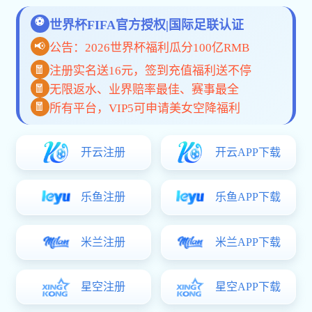
21世纪单一自然年进球榜梅西
91球领跑姆巴佩60球位列第六
2026-05-17 23:45
73 次阅读
首页
/
体育看点