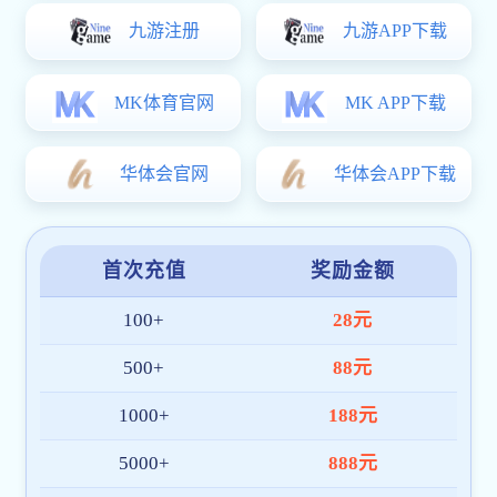
在21世纪的足球历史上，梅西与姆巴佩这两位巨星以
其卓越的进球能力不断刷新纪录。根据最新的数据，
梅西在某一年内以91个进球的惊人表现牢牢占据了单
一自然年进球榜的首位，而姆巴佩则凭借60个进球位
列第六。这一成绩不仅反映了他们个人的技术水平和
职业生涯中的高光时刻，也展示了现代足球中进攻效
率的重要性。本文将从四个方面详细阐述这一成就，
包括梅西与姆巴佩的个人背景、进球方式、对球队的
影响以及未来展望，以全面解析这一现象背后的深层
意义。
1、梅西与姆巴佩的个人背景