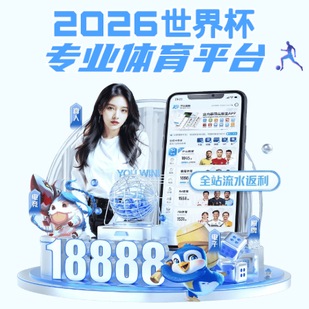
注册入口
B体育
APP与网页版入口｜畅
享全球体育赛事与数据服务
欢迎访问
B体育
，提供全面覆盖足球、篮球、电
竞等项目的赛事资讯与数据内容， 支持
APP下
载
与
网页使用
，每日同步更新千场比赛，聚焦
热门体育内容， 助您轻松获取赛事动态，掌握
比赛节奏。
手机App
网页版