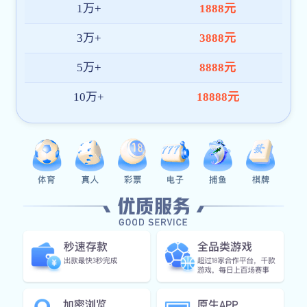
梅西是阿根廷著名足球运动员，自小展现出非凡的天
赋。他在2004年首次代表巴萨出场，迅速崭露头角，
并成为世界足坛的标志性人物之一。通过持续而稳定
的表现，他获得了多项个人荣誉，包括七次金球奖，
成为历史上获奖次数最多的球员。同时，他也为阿根
廷国家队赢得了美洲杯等重要赛事冠军。
相比之下，姆巴佩虽然年轻，但同样拥有令人瞩目的
成就。这位法国前锋在摩纳哥开始职业生涯后，很快
被巴黎圣日耳曼俱乐部签下。在巴黎，他不仅成为球
队核心，还帮助国家队夺得2018年世界杯冠军，这使
他迅速跻身世界顶级球星行列。尽管年龄尚轻，但他
的潜力与实力已经引起广泛关注。
两者之间最大的区别在于经历和成熟度。梅西经过多