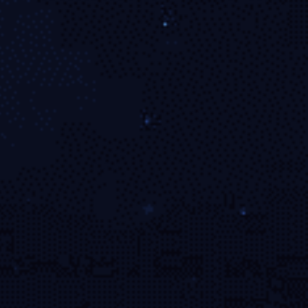
中展现出突破勇
管子煜以其卓越的表现吸引了众多球迷...
与职业生涯的完
展现了他卓越的篮球才能，也体现了他如...