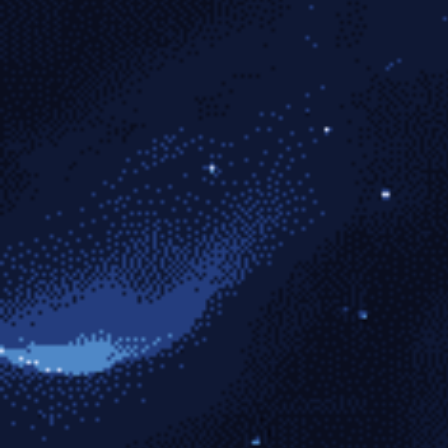
加上优秀球员加入才能推动整个团队朝着
上一篇：
21世纪单一自然年进球榜梅西91球…
延伸阅读