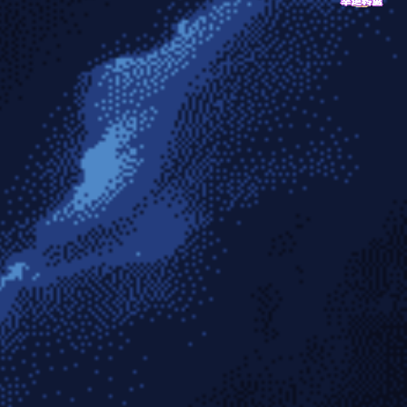
中变得犹豫不决。如果湖人决定签下他，就
竞技状态还是注重长期建设。如果目标是争
奥拉迪波。
原本设定好的计划。因此，在做出最终决策
阵容。从多个维度来看，无论是加里·佩顿
与长期利益，将帮助球队实现更大的发展潜
有通过科学合理的数据分析与战略布局，再