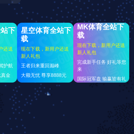
四个方面深入探讨湖人如何利用这笔薪资空
次，探讨佩顿和沃特森的优势与适配性；第
湖人拥有几位核心球员，如勒布朗·詹姆斯
球队的一大隐患，这不仅影响到主力球员的
高水平球员，使得争夺总冠军的希望进一步