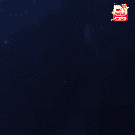
下一篇：
尤文图斯若不降级需买断奥蓬达总