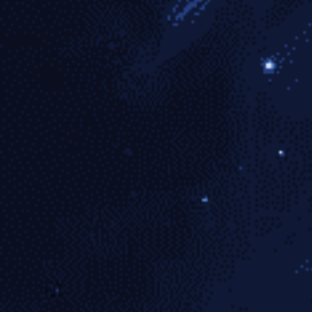
然而，需要考虑的是他的健康状况。过去
必须做好相应风险控制和健康管理工作，
4、最佳引援策略总结
基于以上分析，确定最佳引援策略并非易
夺总冠军，那么急需即战力强大的佩顿可
此外，还需要关注市场动态及其他竞争对
之前，加强信息收集与分析至关重要，以
总结：
综上所述，本次引援对于洛杉矶湖人队而
二世还是沃特森，又或是热火“嘴哥”奥
力。
最终，希望通过这一系列精心选择与合理