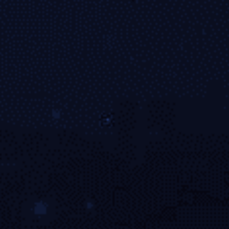
管子煜在对阵马刺的比赛
着他职业生涯的...
在最近一场引人注目的比赛中，
2026-07-26
保罗谈快船生涯兼顾家庭
越的职业生涯和傲...
保罗在快船的职业生涯中，不仅
2026-05-06